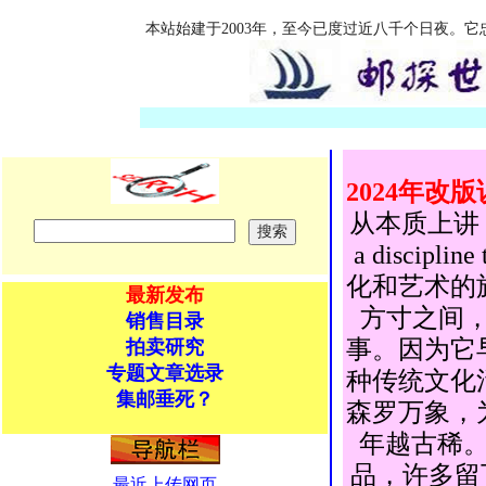
本站始建于2003年，至今已度过近八千个日夜。
2024年改
从本质上讲，集
a discipline
化和艺术的旅程（it 
最新发布
方寸之间
销售目录
事。因为它
拍卖研究
专题文章选录
种传统文化
集邮垂死？
森罗万象，
年越古稀
品，许多留
最近上传网页