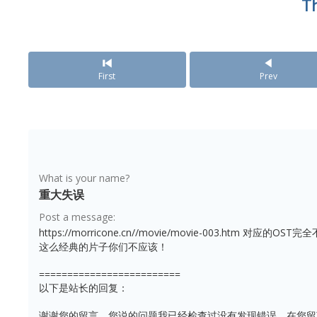
T
First
Prev
What is your name?
重大失误
Post a message:
https://morricone.cn//movie/movie-003.htm 对应的OST完
这么经典的片子你们不应该！
=========================
以下是站长的回复：
谢谢您的留言，您说的问题我已经检查过没有发现错误，在您留言