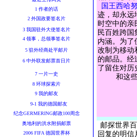
国王西哈
1 作者的话
迹，却永远
2 外国政要签名片
时空中的亲
3 我国驻外大使签名片
民百姓跨国
4 领事，总领事签名片
内涵。为了
改制为移动
5 驻外经商处平邮片
的邮品。经
6 中外联发邮票首日片
了留住对历
7 一片一史
和这
8 环球探索片
9 我的邮友
9-1 我的德国邮友
纪念GERMERING邮政100周念
奥地利的洪水附捐邮票
邮探世界百
回复的明信
2006 FIFA 德国世界杯