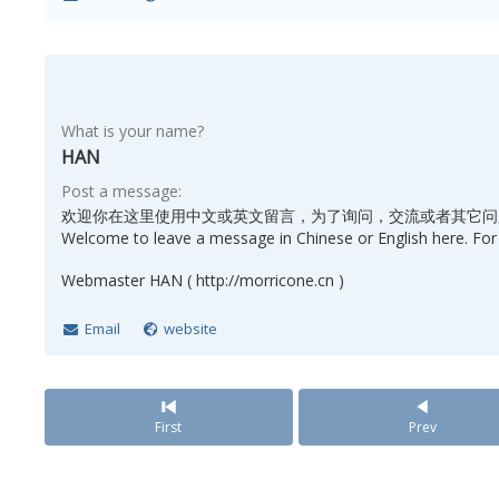
What is your name?
HAN
Post a message:
欢迎你在这里使用中文或英文留言，为了询问，交流或者其它问
Welcome to leave a message in Chinese or English here. For 
Webmaster HAN ( http://morricone.cn )
Email
website
First
Prev